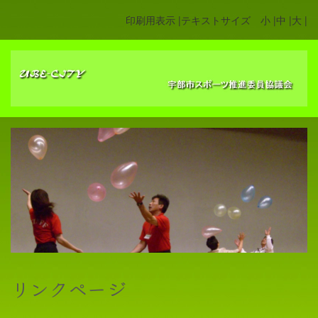
印刷用表示 |
テキストサイズ 小 |
中 |
大 |
リンクページ