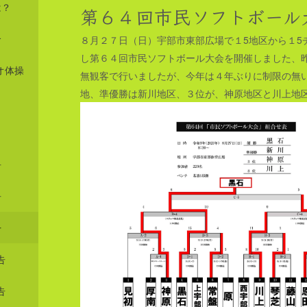
は？
第６４回市民ソフトボール
介
８月２７日（日）宇部市東部広場で１5地区から１5
し第６４回市民ソフトボール大会を開催しました、
オ体操
無観客で行いましたが、今年は４年ぶりに制限の無
地、準優勝は新川地区、３位が、神原地区と川上地
告
告
告
告
告