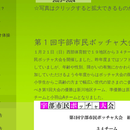
☆写真はクリックすると拡大できるもの
は？
介
オ体操
第１回宇部市民ボッチャ大
１月２１日（日）西部体育館で１９地区から３４チ
民ボッチャ大会を開催しました。昨年度まではソフ
していましが、年齢や性別、障がいの有無にかかわ
加していただけるよう今年度からはボッチャ大会の
告
小学生からご高齢の方まで幅広い世代の皆さまのご
告
べき第1回大会の優勝は新川地区チーム、準優勝は原
チームと小羽山Aチームとなりました。
告
告
告