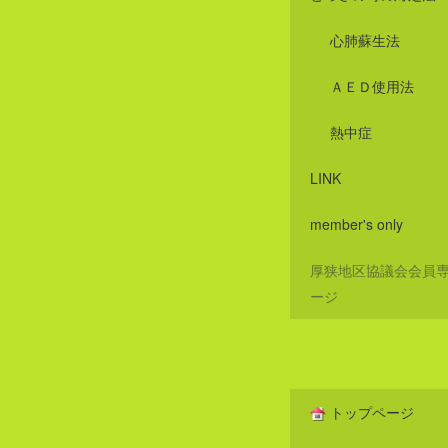
心肺蘇生法
ＡＥＤ使用法
熱中症
LINK
member's only
厚狭地区協議会会員
ージ
トップページ