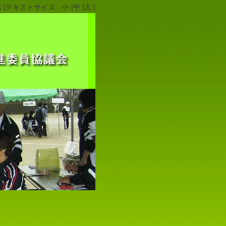
|
テキストサイズ 小 |
中 |
大 |