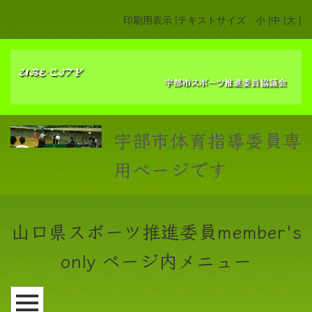
印刷用表示 |
テキストサイズ 小 |
中 |
大 |
宇部市体育指導委員専
用ページです
山口県スポーツ推進委員member's
only ページ内メニュー