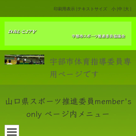
印刷用表示 |
テキストサイズ 小 |
中 |
大 |
宇部市体育指導委員専
用ページです
山口県スポーツ推進委員member's
only ページ内メニュー